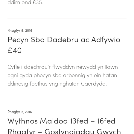
ddim ond £35.
Rhagfyr 8, 2016
Pecyn Sba Dadebru ac Adfywio
£40
Cyfle i ddechrau’r flwyddyn newydd yn llawn
egni gyda phecyn sba arbennig yn ein hafan
ddinesig foethus yng nghalon Caerdydd.
Rhagfyr 2, 2016
Wythnos Maldod 13fed – 16fed
Rhagfyr – Gostyngiadau Gwych