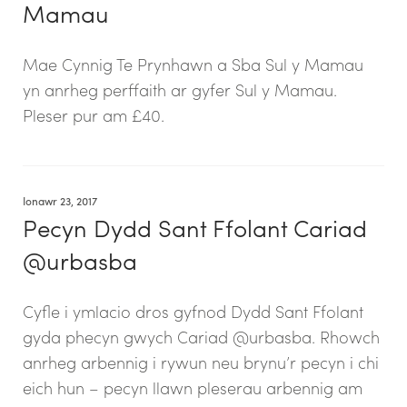
Mamau
Mae Cynnig Te Prynhawn a Sba Sul y Mamau
yn anrheg perffaith ar gyfer Sul y Mamau.
Pleser pur am £40.
Ionawr 23, 2017
Pecyn Dydd Sant Ffolant Cariad
@urbasba
Cyfle i ymlacio dros gyfnod Dydd Sant Ffolant
gyda phecyn gwych Cariad @urbasba. Rhowch
anrheg arbennig i rywun neu brynu’r pecyn i chi
eich hun – pecyn llawn pleserau arbennig am