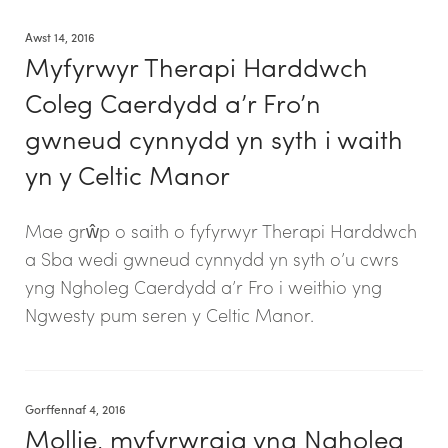
Awst 14, 2016
Myfyrwyr Therapi Harddwch
Coleg Caerdydd a’r Fro’n
gwneud cynnydd yn syth i waith
yn y Celtic Manor
Mae grŵp o saith o fyfyrwyr Therapi Harddwch
a Sba wedi gwneud cynnydd yn syth o’u cwrs
yng Ngholeg Caerdydd a’r Fro i weithio yng
Ngwesty pum seren y Celtic Manor.
Gorffennaf 4, 2016
Mollie, myfyrwraig yng Ngholeg