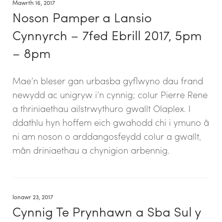
Mawrth 16, 2017
Noson Pamper a Lansio
Cynnyrch – 7fed Ebrill 2017, 5pm
– 8pm
Mae’n bleser gan urbasba gyflwyno dau frand
newydd ac unigryw i’n cynnig; colur Pierre Rene
a thriniaethau ailstrwythuro gwallt Olaplex. I
ddathlu hyn hoffem eich gwahodd chi i ymuno â
ni am noson o arddangosfeydd colur a gwallt,
mân driniaethau a chynigion arbennig.
Ionawr 23, 2017
Cynnig Te Prynhawn a Sba Sul y