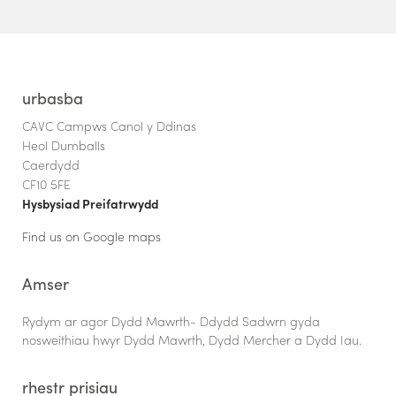
urbasba
CAVC Campws Canol y Ddinas
Heol Dumballs
Caerdydd
CF10 5FE
Hysbysiad Preifatrwydd
Find us on Google maps
Amser
Rydym ar agor Dydd Mawrth- Ddydd Sadwrn gyda
nosweithiau hwyr Dydd Mawrth, Dydd Mercher a Dydd Iau.
rhestr prisiau