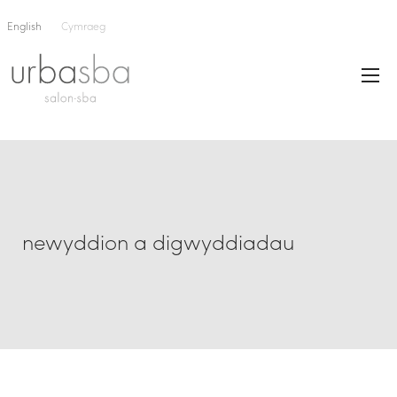
English
Cymraeg
newyddion a digwyddiadau