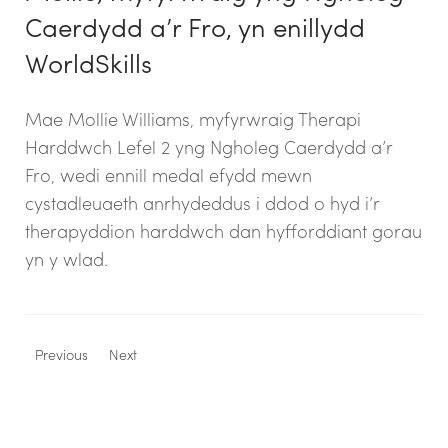
Caerdydd a’r Fro, yn enillydd
WorldSkills
Mae Mollie Williams, myfyrwraig Therapi
Harddwch Lefel 2 yng Ngholeg Caerdydd a’r
Fro, wedi ennill medal efydd mewn
cystadleuaeth anrhydeddus i ddod o hyd i’r
therapyddion harddwch dan hyfforddiant gorau
yn y wlad.
Previous
Next