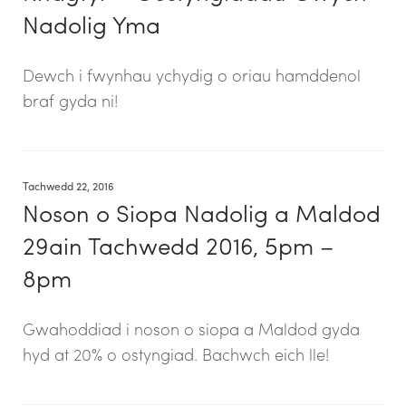
Nadolig Yma
Dewch i fwynhau ychydig o oriau hamddenol
braf gyda ni!
Tachwedd 22, 2016
Noson o Siopa Nadolig a Maldod
29ain Tachwedd 2016, 5pm –
8pm
Gwahoddiad i noson o siopa a Maldod gyda
hyd at 20% o ostyngiad. Bachwch eich lle!